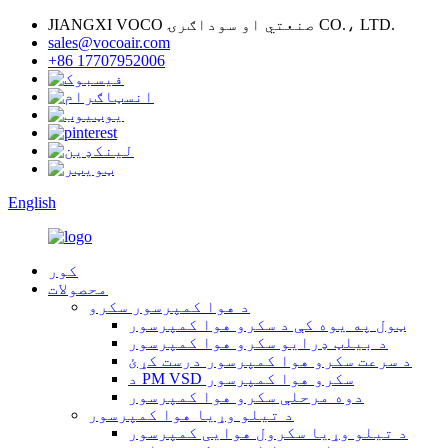
JIANGXI VOCO صنعتي او سوداګرۍ CO.، LTD.
sales@vocoair.com
+86 17707952006
English
کور
محصولات
د هوا کمپرسور سکرو
ټول په یوه کې د سکرو هوا کمپرسور
د بیلټ ډرایو سکرو هوا کمپرسور
د سرعت سکرو هوا کمپرسور درست کړئ
د PM VSD سکرو هوا کمپرسور
دوه مرحلې سکرو هوا کمپرسور
د تیلو وړیا هوا کمپرسور
د تیلو وړیا سکرول هوایی کمپرسور