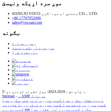
موږ سره اړیکه ونیسئ
JIANGXI VOCO صنعتي او سوداګرۍ CO.، LTD.
+86 17707952006
sales@vocoair.com
ټګونه
زموږ په اړه
موږ سره اړیکه ونیسئ
ډاونلوډ کړئ
© د چاپ حق - 2010-2023: ټول حقونه خوندي دي.
د AMP موبایل
-
Sitemap
د ټیټ فشار سکرو هوا کمپرسور
,
دوه مرحلې سکرو هوا
کمپرسور
,
بې تیله هوا کمپرسور
,
د تیلو وړیا غاښونو
د pm سکرو کمپرسور
,
د لوړ فشار هوا
کمپرسور
,