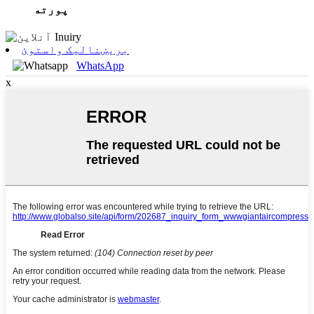
پورته
بریښنالیک واستوئ
WhatsApp
x