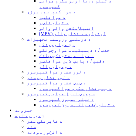
د تیلو وړیا اوبو سکرو هوایی
کمپرسور
د هوا کمپرسور پرزې
د هوا فلټر
د تیلو فلټر
انټیک/سکشن والو والو
(MPV) لږترلږه د فشار والو
د درملنې وروسته تجهیزات
یخ هوا وچونکی
جذب / د ډیسیکینټ هوا وچونکی
د هوا اخیستونکي ټانک
دقیق / د پایپ لاین هوا فلټر
د وچولو والو
د لوړ فشار هوا کمپرسور
د لوړ فشار بوسٹر
د ټیټ فشار هوا کمپرسور
د ټیټ فشار سکرو هوا کمپرسور
د پورټ ایبل هوایی کمپرسور
د تیلو پسټون کمپرسور
د تیلو څخه پاک پسټون کمپرسور
خبرونه
زموږ په اړه
د فابریکې سفر
سند
د انځور ښودنه