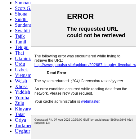
Samoan
Scots Gaelic
Shona
Sindhi
Sundanese
Swahili
Tajik
Tamil
Telugu
Thai
Ukrainian
Urdu
Uzbek
Vietnamese
Welsh
Xhosa
Yiddish
Yoruba
Zulu
Kinyarwanda
Tatar
Oriya
Turkmen
Uyghur