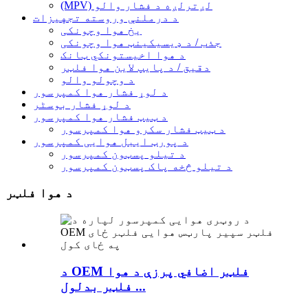
(MPV) لږترلږه د فشار والو
د درملنې وروسته تجهیزات
یخ هوا وچونکی
جذب / د ډیسیکینټ هوا وچونکی
د هوا اخیستونکي ټانک
دقیق / د پایپ لاین هوا فلټر
د وچولو والو
د لوړ فشار هوا کمپرسور
د لوړ فشار بوسٹر
د ټیټ فشار هوا کمپرسور
د ټیټ فشار سکرو هوا کمپرسور
د پورټ ایبل هوایی کمپرسور
د تیلو پسټون کمپرسور
د تیلو څخه پاک پسټون کمپرسور
د هوا فلټر
د OEM فلټر اضافي پرزې د هوا
فلټر بدلول ...