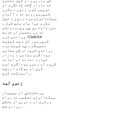
کې ودریږو او خپل محصول
له بازار څخه ځانګړی او
توپیر کوو. زموږ د سکرو
کمپرسورونو ته د آلمان
ټیکنالوژۍ سره زموږ د خپل
سکرو هوا پای پلي کول ،
موږ ډاډه یو چې پیرودونکو
ته وړ محصول او خدمت
وړاندې کړو. GiantAir
کمپرسور تل د ښه کیفیت
محصولات د ښه قیمت سره
وړاندې کوي، ترڅو ستاسو
سوداګرۍ ستاسو د بازار
لپاره اسانه او اسانه
کړي، او زموږ سوداګرۍ لوی
کړي او یوځای ارزښت
رامینځته کړي.
زموږ لید
پرمختللې او هوښیار
ټیکنالوژۍ تعقیب ته دوام
ورکړئ او د نړیوال مخکښ
برانډ شئ.