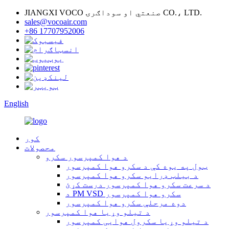
JIANGXI VOCO صنعتي او سوداګرۍ CO.، LTD.
sales@vocoair.com
+86 17707952006
English
کور
محصولات
د هوا کمپرسور سکرو
ټول په یوه کې د سکرو هوا کمپرسور
د بیلټ ډرایو سکرو هوا کمپرسور
د سرعت سکرو هوا کمپرسور درست کړئ
د PM VSD سکرو هوا کمپرسور
دوه مرحلې سکرو هوا کمپرسور
د تیلو وړیا هوا کمپرسور
د تیلو وړیا سکرول هوایی کمپرسور