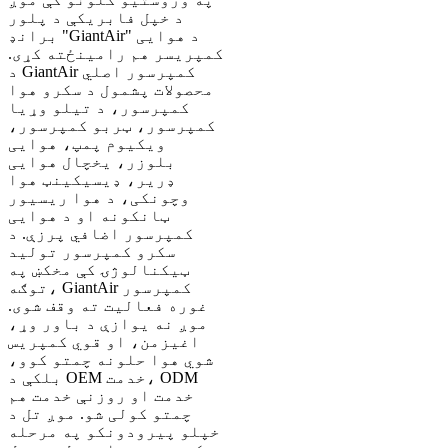
د خپل فابریکې د پلور
برانډ "GiantAir" د هوایی
کمپریسر هم رامینځته کړی.
د GiantAir کمپرسور اصلي
محصولات پشمول د سکرو هوا
کمپرسور، د تیلو وړیا
کمپرسور، ټربو کمپرسور،
ویکیوم پمپ، هوایی
بلوزر، یخچال هوایی
ډریر، ډیسیکینټ هوا
وچونکی، د هوا ریسیور
ټانکونه او د هوایی
کمپرسور اضافي پرزې. د
سکرو کمپرسور تولید
ټیکنالوژۍ کې مخکښ په
توګه، GiantAir کمپرسور
غوره فعالیت ته وقف شوی.
موږ نه یوازې د باور وړ،
اغیزمن، او قوي کمپریس
شوي هوا حلونه چمتو کوو،
بلکې د OEM خدمت، ODM
خدمت او روزنې خدمت هم
چمتو کولی شو. موږ تل د
خپلو پیرودونکو په مرحله