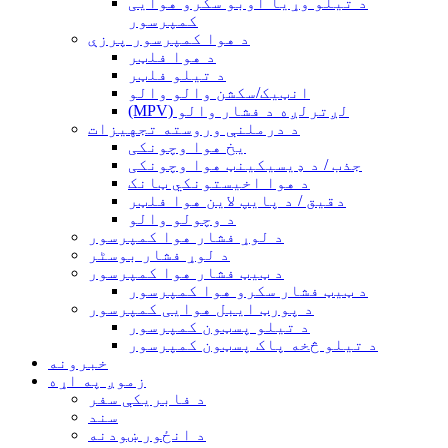
د تیلو وړیا اوبو سکرو هوایی
کمپرسور
د هوا کمپرسور پرزې
د هوا فلټر
د تیلو فلټر
انټیک/سکشن والو والو
(MPV) لږترلږه د فشار والو
د درملنې وروسته تجهیزات
یخ هوا وچونکی
جذب / د ډیسیکینټ هوا وچونکی
د هوا اخیستونکي ټانک
دقیق / د پایپ لاین هوا فلټر
د وچولو والو
د لوړ فشار هوا کمپرسور
د لوړ فشار بوسٹر
د ټیټ فشار هوا کمپرسور
د ټیټ فشار سکرو هوا کمپرسور
د پورټ ایبل هوایی کمپرسور
د تیلو پسټون کمپرسور
د تیلو څخه پاک پسټون کمپرسور
خبرونه
زموږ په اړه
د فابریکې سفر
سند
د انځور ښودنه