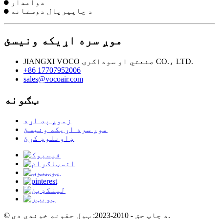
⬤ دوامدار
⬤ د چاپیریال دوستانه
موږ سره اړیکه ونیسئ
JIANGXI VOCO صنعتي او سوداګرۍ CO.، LTD.
+86 17707952006
sales@vocoair.com
ټګونه
زموږ په اړه
موږ سره اړیکه ونیسئ
ډاونلوډ کړئ
© د چاپ حق - 2010-2023: ټول حقونه خوندي دي.