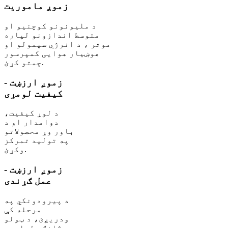
زموږ ماموریت
د ملیونونو کوچنیو او
متوسط ​​​​اندازونو لپاره
موثر ، د انرژي سپمولو او
هوښیار هوایی کمپرسور
چمتو کړئ.
زموږ ارزښت -
کیفیت لومړی
د لوړ کیفیت،
دوامدار او د
باور وړ محصولاتو
په تولید تمرکز
وکړئ.
زموږ ارزښت -
عمل ګړندی
د پیرودونکي په
مرحله کې
ودریږئ، د ټولو
څانګو لپاره،