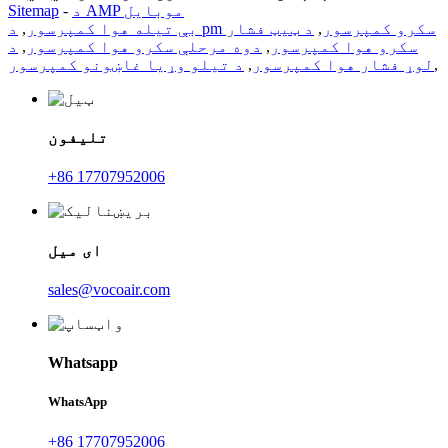
د AMP موبایل
-
Sitemap
د pm سکرو کمپرسور
,
د ټیټ فشار
بې تیله هوا کمپرسور
,
سکرو هوا کمپرسور
,
دوه مرحلې سکرو هوا کمپرسور
,
د
,
لوړ فشار هوا کمپرسور
,
د تیلو وړیا غاښونو کمپرسور
تلیفون
+86 17707952006
ای میل
sales@vocoair.com
Whatsapp
WhatsApp
+86 17707952006