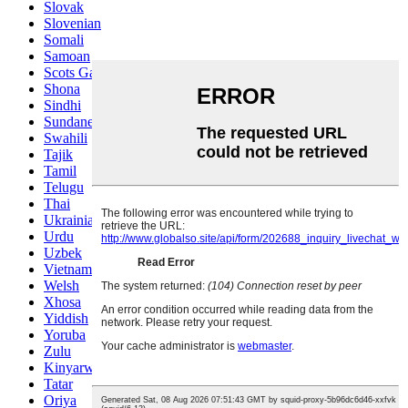
Slovak
Slovenian
Somali
Samoan
Scots Gaelic
Shona
Sindhi
Sundanese
Swahili
Tajik
Tamil
Telugu
Thai
Ukrainian
Urdu
Uzbek
Vietnamese
Welsh
Xhosa
Yiddish
Yoruba
Zulu
Kinyarwanda
Tatar
Oriya