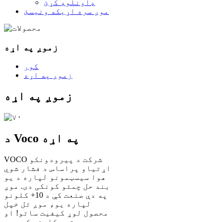
ډاونلوډ کړئ
موږ سره اړیکه ونیسئ
زموږ په اړه
کور
زموږ په اړه
زموږ په اړه
د Voco په اړه
VOCO شرکت د پیرودونکو
اړتیاو پراساس د فشار شوي
هوا سیسټمونو لپاره د یو
بند حل چمتو کونکی دی. موږ
په دې صنعت کې د 10+ کلونو
لپاره یو، موږ تل خپل
محصول لوړ کیفیت ساتو! او
په وروستیو کلونو کې موږ