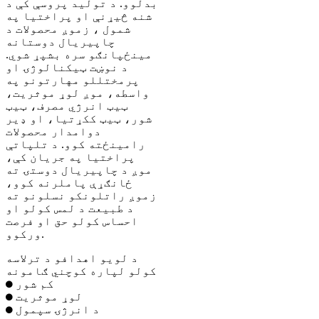
بدلوو. د تولید پروسې کې د
شنه څیړنې او پراختیا په
شمول ، زموږ محصولات د
چاپیریال دوستانه
مینځپانګو سره بشپړ شوي.
د نوښت ټیکنالوژۍ او
پرمختللو مهارتونو په
واسطه، موږ لوړ موثریت،
ټیټ انرژي مصرف، ټیټ
شور، ټیټ ککړتیا، او ډیر
دوامدار محصولات
رامینځته کوو. د تلپاتې
پراختیا په جریان کې،
موږ د چاپیریال دوستۍ ته
ځانګړې پاملرنه کوو،
زموږ راتلونکو نسلونو ته
د طبیعت د لمس کولو او
احساس کولو حق او فرصت
ورکوو.
د لویو اهدافو د ترلاسه
کولو لپاره کوچني ګامونه
⬤ کم شور
⬤ لوړ موثریت
⬤ د انرژۍ سپمول